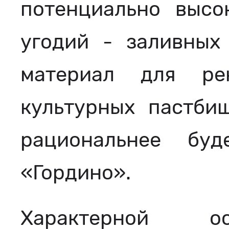
потенциально высо
угодий - заливных
материал для рек
культурных пастби
рациональнее бу
«Гордино».
Характерной ос