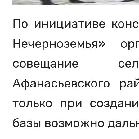
По инициативе конс
Нечерноземья» ор
совещание сельх
Афанасьевского ра
только при создан
базы возможно даль