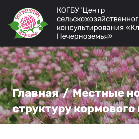
КОГБУ 'Центр
сельскохозяйственног
консультирования «К
Нечерноземья»
Главная
/
Местные н
структуру кормового