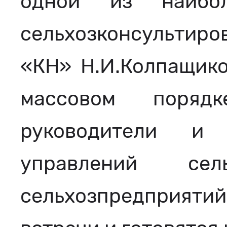
одной из наибо
сельхозконсультиро
«КН» Н.И.Колпащиков
массовом поряд
руководители и 
управлений се
сельхозпредприя