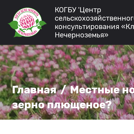
КОГБУ 'Центр
сельскохозяйственног
консультирования «К
Нечерноземья»
Главная
/
Местные н
зерно плющеное?