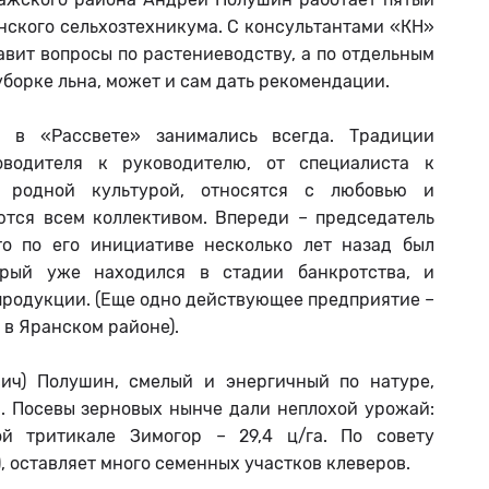
анского сельхозтехникума. С консультантами «КН»
авит вопросы по растениеводству, а по отдельным
борке льна, может и сам дать рекомендации.
 в «Рассвете» занимались всегда. Традиции
оводителя к руководителю, от специалиста к
т родной культурой, относятся с любовью и
тся всем коллективом. Впереди – председатель
то по его инициативе несколько лет назад был
орый уже находился в стадии банкротства, и
продукции. (Еще одно действующее предприятие –
 в Яранском районе).
ич) Полушин, смелый и энергичный по натуре,
. Посевы зерновых нынче дали неплохой урожай:
й тритикале Зимогор – 29,4 ц/га. По совету
 оставляет много семенных участков клеверов.