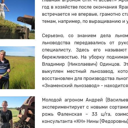
год в хозяйстве после окончания Яр
встречается не впервые, грамотно ст
темам, например, по выращиванию и у
Серьезно, со знанием дела льном
льноводства передавались от рук
специалисту. Здесь его называю
бережливостью. На уборку поднимаю
Владимир (Николаевич) Одинцов. Э
выкуплен местный льнозавод, кот
восстановлен для производства льно
«Знаменский льнозавод» - находится
Молодой агроном Андрей (Васильев
экспериментирует с новыми сортами
рожь Фаленская – 33 ц/га, озимо
консультанта «КН» Нины (Федоровны),