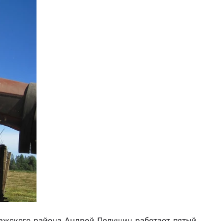
ажского района Андрей Полушин работает пятый