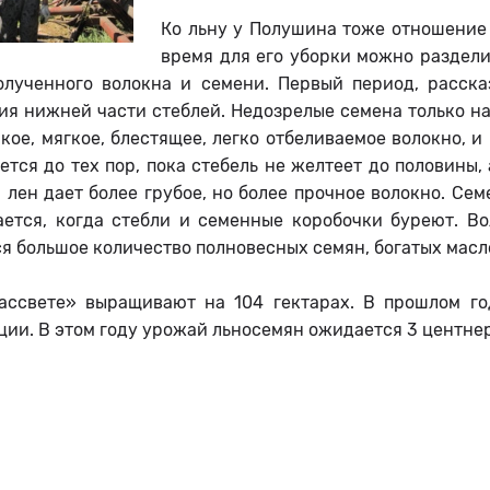
Ко льну у Полушина тоже отношение о
время для его уборки можно раздели
олученного волокна и семени. Первый период, расска
я нижней части стеблей. Недозрелые семена только на
кое, мягкое, блестящее, легко отбеливаемое волокно, и
тся до тех пор, пока стебель не желтеет до половины,
 лен дает более грубое, но более прочное волокно. Сем
ается, когда стебли и семенные коробочки буреют. Вол
я большое количество полновесных семян, богатых масл
ассвете» выращивают на 104 гектарах. В прошлом го
ии. В этом году урожай льносемян ожидается 3 центнер