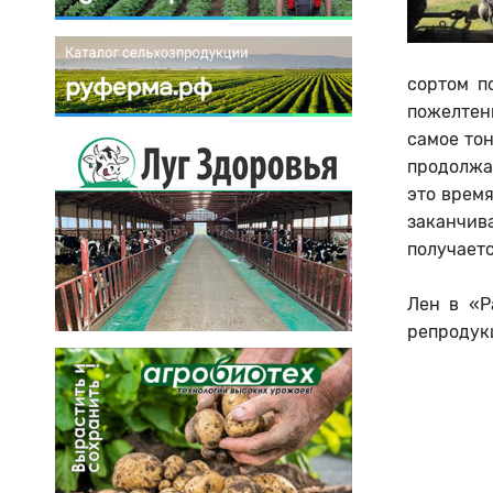
сортом п
пожелтени
самое тон
продолжае
это время
заканчив
получаетс
Лен в «Р
репродукц