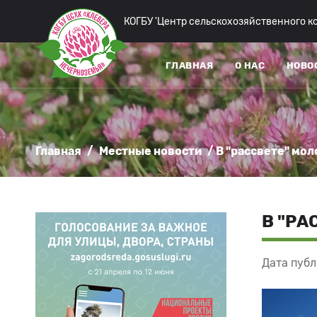
КОГБУ 'Центр сельскохозяйственного 
ГЛАВНАЯ
О НАС
НОВО
Главная
/
Местные новости
/ В "рассвете" мо
В "РА
Дата публ