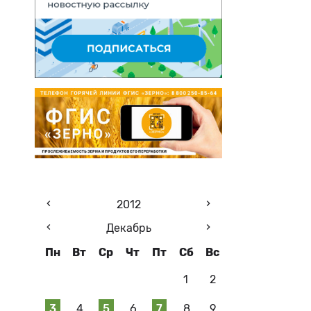
2012
Декабрь
Пн
Вт
Ср
Чт
Пт
Сб
Вс
1
2
3
4
5
6
7
8
9