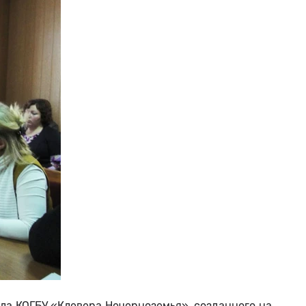
а КОГБУ «Клевера Нечерноземья», созданного на