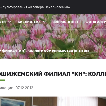
консультирования «Клевера Нечерноземья»
СТИ
БИБЛИОТЕКА
ВОПРОС-ОТВЕТ
ФОТОГАЛЕР
 филиал "кн": коллеги обмениваются опытом
ОШИЖЕМСКИЙ ФИЛИАЛ "КН": КОЛЛ
икации: 07.12.2012