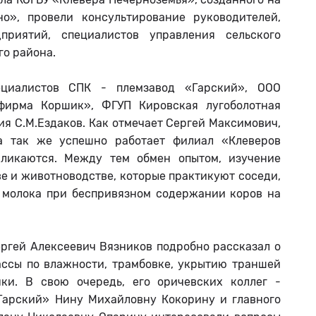
о», провели консультирование руководителей,
дприятий, специалистов управления сельского
о района.
ециалистов СПК - племзавод «Гарский», ООО
ирма Коршик», ФГУП Кировская лугоболотная
ия С.М.Ездаков. Как отмечает Сергей Максимович,
а так же успешно работает филиал «Клеверов
екликаются. Между тем обмен опытом, изучение
е и животноводстве, которые практикуют соседи,
 молока при беспривязном содержании коров на
ргей Алексеевич Вязников подробно рассказал о
ассы по влажности, трамбовке, укрытию траншей
ки. В свою очередь, его оричевских коллег -
Гарский» Нину Михайловну Кокорину и главного