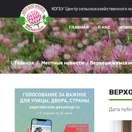
КОГБУ 'Центр сельскохозяйственного 
ГЛАВНАЯ
О НАС
НОВО
Главная
/
Местные новости
/ Верхошижемский
ВЕРХ
Дата публ