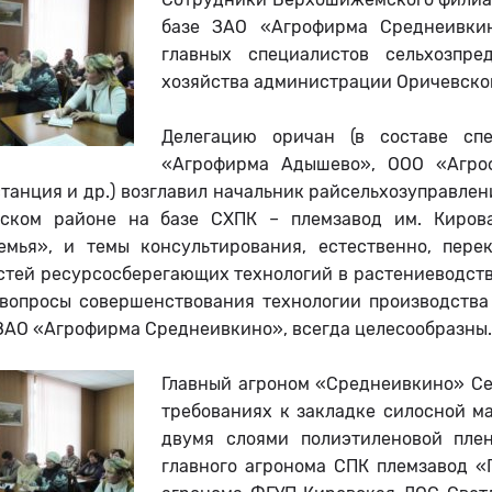
базе ЗАО «Агрофирма Среднеивкин
главных специалистов сельхозпре
хозяйства администрации Оричевског
Делегацию оричан (в составе сп
«Агрофирма Адышево», ООО «Агроф
танция и др.) возглавил начальник райсельхозуправлен
ском районе на базе СХПК – племзавод им. Киров
емья», и темы консультирования, естественно, пер
стей ресурсосберегающих технологий в растениеводств
 вопросы совершенствования технологии производства
ЗАО «Агрофирма Среднеивкино», всегда целесообразны.
Главный агроном «Среднеивкино» Се
требованиях к закладке силосной м
двумя слоями полиэтиленовой плен
главного агронома СПК племзавод «