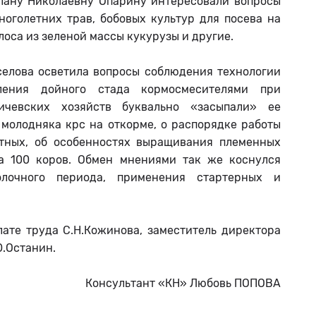
лану Николаевну Опарину интересовали вопросы
ноголетних трав, бобовых культур для посева на
лоса из зеленой массы кукурузы и другие.
елова осветила вопросы соблюдения технологии
ления дойного стада кормосмесителями при
ичевских хозяйств буквально «засыпали» ее
молодняка крс на откорме, о распорядке работы
тных, об особенностях выращивания племенных
на 100 коров. Обмен мнениями так же коснулся
лочного периода, применения стартерных и
ате труда С.Н.Кожинова, заместитель директора
Ю.Останин.
Консультант «КН» Любовь ПОПОВА