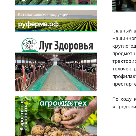
Главный 
машинно
круглог
предметн
трактори
телочек 
профила
престарт
По ходу 
«Среднеи