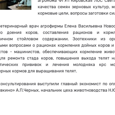
агронома ФГУП Кировская ЛОС Свет
качества семян зерновых культур, м
кормовые цели, вопросы заготовки си
ветеринарный врач агрофирмы Елена Васильевна Новос
го доения коров, составления рационов и корм
одичном стойловом содержании. Зоотехники из ор
ыми вопросами о рационах кормления дойных коров и 
стов - машинистов, обеспечивающих кормление живо
для ремонта стада коров, повышения выхода телят 
ктических прививок и лечения молодняка крс мо
ерных кормов для выращивания телят.
консультирования выступили главный экономист по опл
вкино» А.П.Черных, начальник цеха животноводства Н.