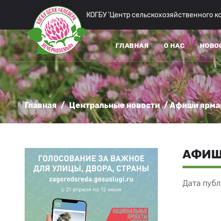
КОГБУ 'Центр сельскохозяйственного 
ГЛАВНАЯ
О НАС
НОВО
Главная
/
Центральные новости
/ Афиши ярма
АФИШ
Дата публ