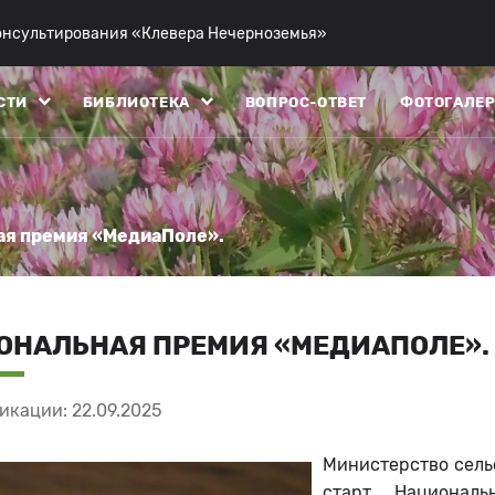
консультирования «Клевера Нечерноземья»
СТИ
БИБЛИОТЕКА
ВОПРОС-ОТВЕТ
ФОТОГАЛЕР
ая премия «МедиаПоле».
ОНАЛЬНАЯ ПРЕМИЯ «МЕДИАПОЛЕ».
икации: 22.09.2025
Министерство сель
старт Национал