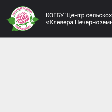
КОГБУ 'Центр сельско
«Клевера Нечернозем