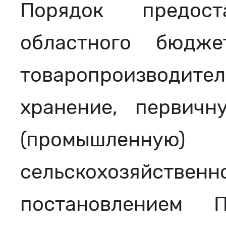
Порядок предос
областного бюдже
товаропроизводи
хранение, первич
(промышленн
сельскохозяйствен
постановлением П