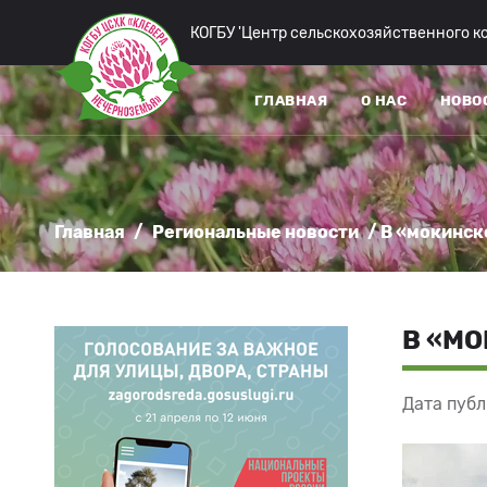
КОГБУ 'Центр сельскохозяйственного 
ГЛАВНАЯ
О НАС
НОВО
Главная
/
Региональные новости
/ В «мокинс
В «М
Дата публ