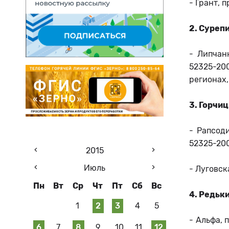
- Грант, 
2. Суреп
- Липчан
52325-20
регионах,
3. Горчи
- Рапсод
52325-200
2015
Июль
- Луговск
Пн
Вт
Ср
Чт
Пт
Сб
Вс
4. Редьк
1
2
3
4
5
- Альфа, 
6
7
8
9
10
11
12