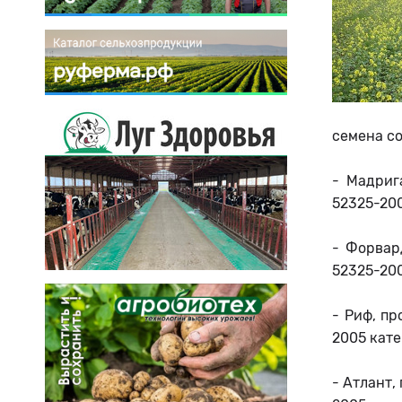
семена со
- Мадриг
52325-200
- Форвар
52325-200
- Риф, п
2005 кате
- Атлант,