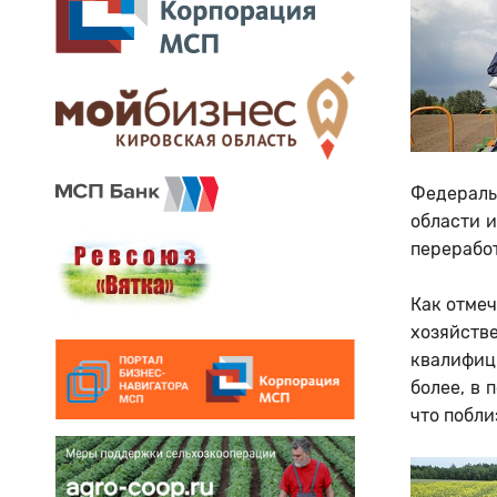
Федераль
области 
перерабо
Как отмеч
хозяйств
квалифиц
более, в 
что побли