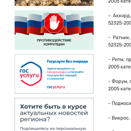
2005 кате
- Аккорд
52325-200
- Ратник
52325-200
- Ритм, п
2005 кате
- Форум, 
2005 кате
- Подмоск
- Викрос,