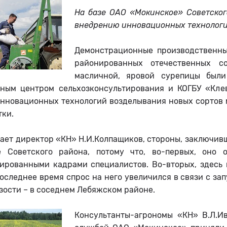
На базе ОАО «Мокинское» Советско
внедрению инновационных технологий
Демонстрационные производственны
районированных отечественных со
масличной, яровой сурепицы был
ным центром сельхозконсультирования и КОГБУ «Кле
инновационных технологий возделывания новых сортов 
тки.
ает директор «КН» Н.И.Колпащиков, стороны, заключив
е Советского района, потому что, во-первых, оно
ированными кадрами специалистов. Во-вторых, здесь 
последнее время спрос на него увеличился в связи с за
зости – в соседнем Лебяжском районе.
Консультанты-агрономы «КН» В.Л.Ив