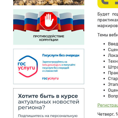
Будет по
практика
маркировк
Темы веб
Введ
Сцен
Лока
Техн
Штра
Прак
Стар
Этап
Оцен
Вопр
Регистра
Четверг, 1