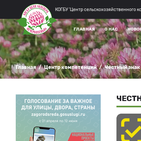
КОГБУ 'Центр сельскохозяйственного 
ГЛАВНАЯ
О НАС
НОВО
Главная
/
Центр компетенций
/
Честный знак
ЧЕСТ