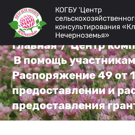
КОГБУ 'Центр
сельскохозяйственног
консультирования «К
Нечерноземья»
Главная
/
Центр ком
В помощь участникам
Распоряжение 49 от 1
предоставлении и ра
предоставления гран