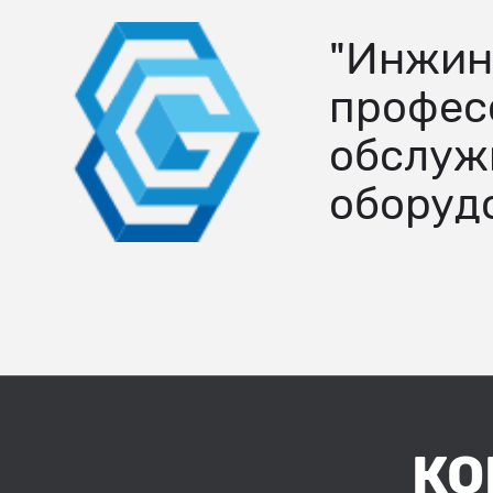
"Инжин
профес
обслуж
оборуд
КО