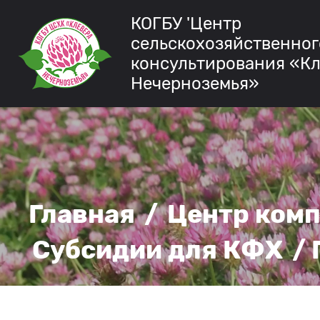
КОГБУ 'Центр
сельскохозяйственног
консультирования «К
Нечерноземья»
Главная
/
Центр ком
Субсидии для КФХ
/ 