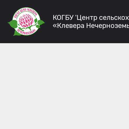
КОГБУ 'Центр сельско
«Клевера Нечернозем