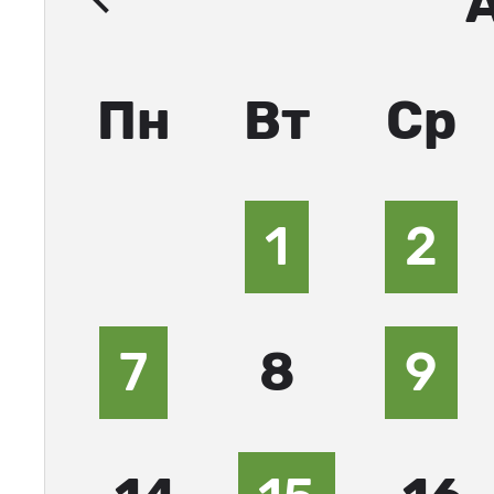
Пн
Вт
Ср
1
2
7
8
9