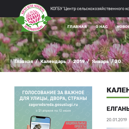
КОГБУ 'Центр сельскохозяйственного 
ГЛАВНАЯ
О НАС
НОВО
Главная
/
Календарь
/
2019
/
Январь
/ 20
КАЛЕН
ЕЛГАНЬ
20.01.2019