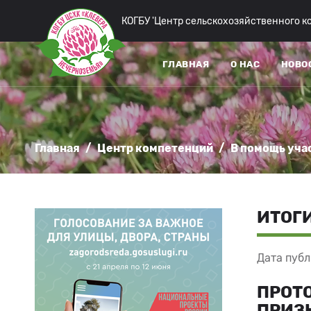
КОГБУ 'Центр сельскохозяйственного 
ГЛАВНАЯ
О НАС
НОВО
Главная
/
Центр компетенций
/
В помощь уча
ИТОГ
Дата публ
ПРОТ
ПРИЗ