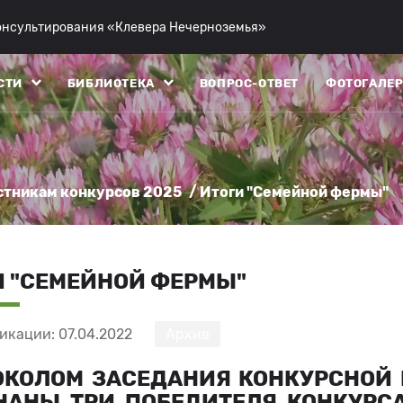
консультирования «Клевера Нечерноземья»
СТИ
БИБЛИОТЕКА
ВОПРОС-ОТВЕТ
ФОТОГАЛЕР
стникам конкурсов 2025
/ Итоги "Семейной фермы"
И "СЕМЕЙНОЙ ФЕРМЫ"
икации: 07.04.2022
Архив
ОКОЛОМ ЗАСЕДАНИЯ КОНКУРСНОЙ К
НАНЫ ТРИ ПОБЕДИТЕЛЯ КОНКУРС