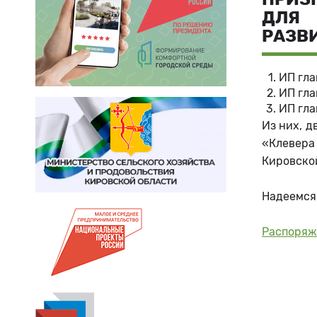
ДЛЯ 
РАЗВИ
ИП гла
ИП гла
ИП гла
Из них, д
«Клевера
Кировской
Надеемся
Распоряже