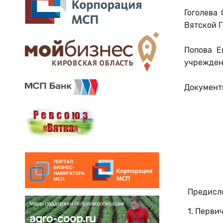
Гоголева
Вятской 
Попова Е
учрежден
Документы
Предисл
1. Перви