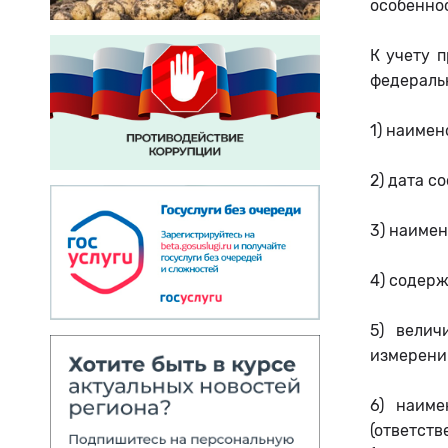
особенно
К учету 
федеральн
1) наимен
2) дата с
3) наимен
4) содер
5) велич
измерени
6) наиме
(ответст