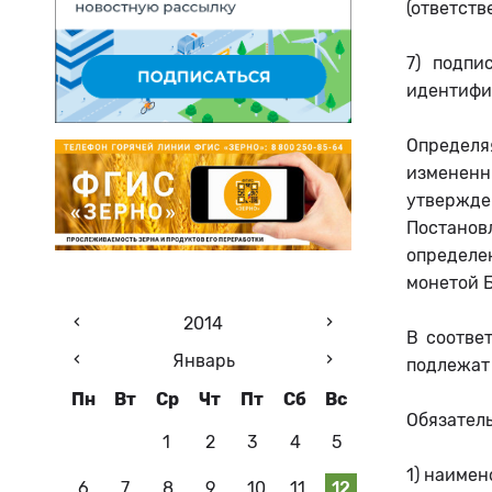
(ответств
7) подпи
идентифи
Определя
измененн
утвержде
Постанов
определен
монетой 
2014
В соотве
Январь
подлежат 
Пн
Вт
Ср
Чт
Пт
Сб
Вс
Обязатель
1
2
3
4
5
1) наимен
6
7
8
9
10
11
12