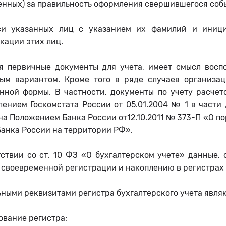
енных) за правильность оформления свершившегося соб
си указанных лиц с указанием их фамилий и иници
кации этих лиц.
я первичные документы для учета, имеет смысл вос
ым вариантом. Кроме того в ряде случаев организац
нной формы. В частности, документы по учету расчет
лением Госкомстата России от 05.01.2004 № 1 в части
а Положением Банка России от12.10.2011 № 373-П «О п
Банка России на территории РФ».
тствии со ст. 10 ФЗ «О бухгалтерском учете» данные,
своевременной регистрации и накоплению в регистрах 
ными реквизитами регистра бухгалтерского учета явля
ование регистра;