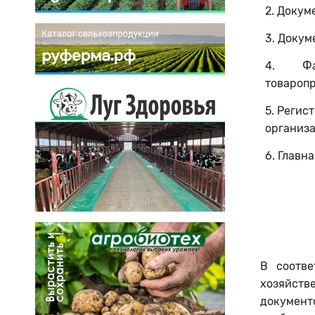
2. Докум
3. Докум
4. Фак
товароп
5. Регис
организ
6. Главн
В соотве
хозяйств
документ