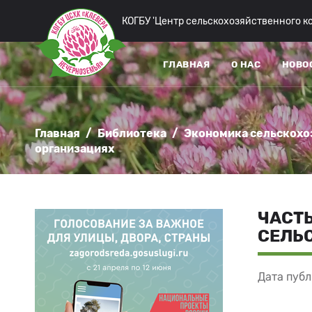
КОГБУ 'Центр сельскохозяйственного 
ГЛАВНАЯ
О НАС
НОВО
Главная
/
Библиотека
/
Экономика сельскохо
организациях
ЧАСТЬ
СЕЛЬ
Дата публ