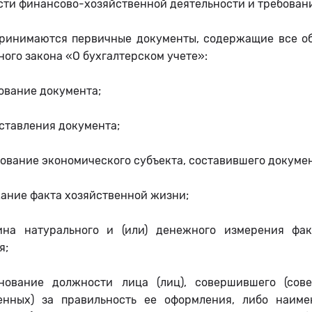
сти финансово-хозяйственной деятельности и требован
принимаются первичные документы, содержащие все об
ого закона «О бухгалтерском учете»:
ование документа;
оставления документа;
ование экономического субъекта, составившего докумен
жание факта хозяйственной жизни;
ина натурального и (или) денежного измерения фа
я;
нование должности лица (лиц), совершившего (сов
венных) за правильность ее оформления, либо наиме