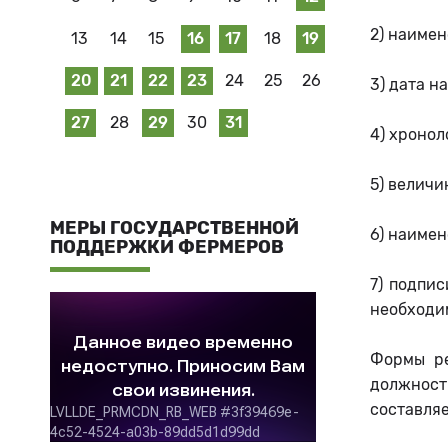
2) наимен
13
14
15
16
17
18
19
20
21
22
23
24
25
26
3) дата н
27
28
29
30
31
4) хронол
5) величи
МЕРЫ ГОСУДАРСТВЕННОЙ
6) наимен
ПОДДЕРЖКИ ФЕРМЕРОВ
7) подпис
необходи
Формы ре
должност
составляе