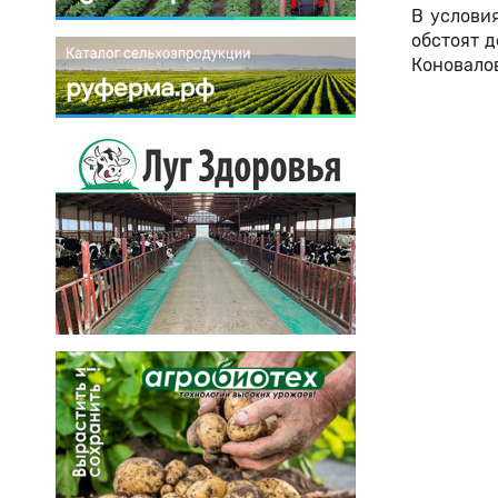
В услови
обстоят д
Коновалов