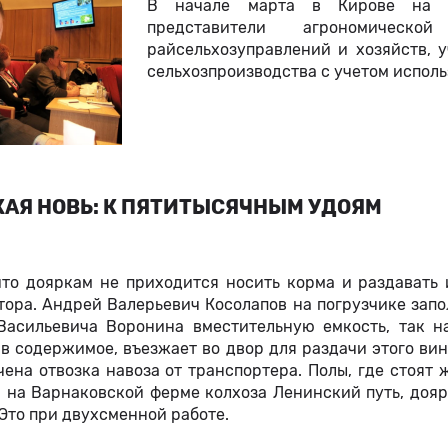
В начале марта в Кирове на об
представители агрономическ
райсельхозуправлений и хозяйств, 
сельхозпроизводства с учетом испол
КАЯ НОВЬ: К ПЯТИТЫСЯЧНЫМ УДОЯМ
что дояркам не приходится носить корма и раздавать
тора. Андрей Валерьевич Косолапов на погрузчике запо
Васильевича Воронина вместительную емкость, так н
в содержимое, въезжает во двор для раздачи этого вин
ена отвозка навоза от транспортера. Полы, где стоят
ь, на Варнаковской ферме колхоза Ленинский путь, доя
 Это при двухсменной работе.