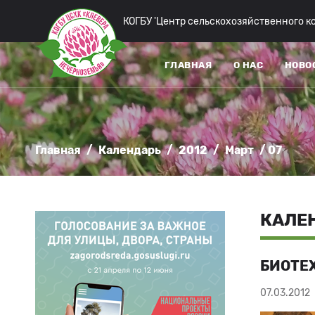
КОГБУ 'Центр сельскохозяйственного 
ГЛАВНАЯ
О НАС
НОВО
Главная
/
Календарь
/
2012
/
Март
/ 07
КАЛЕН
БИОТЕХ
07.03.2012