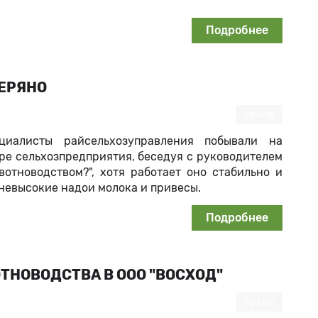
Подробнее
ТЕРЯНО
Архив
циалисты райсельхозуправления побывали на
ре сельхозпредприятия, беседуя с руководителем
вотноводством?", хотя работает оно стабильно и
ь невысокие надои молока и привесы.
Подробнее
ТНОВОДСТВА В ООО "ВОСХОД"
Архив