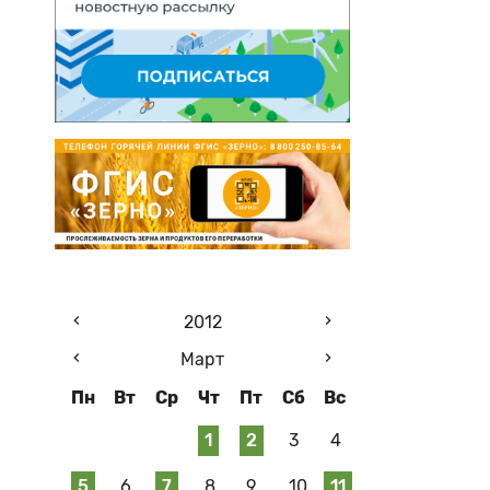
2012
Март
Пн
Вт
Ср
Чт
Пт
Сб
Вс
1
2
3
4
5
6
7
8
9
10
11