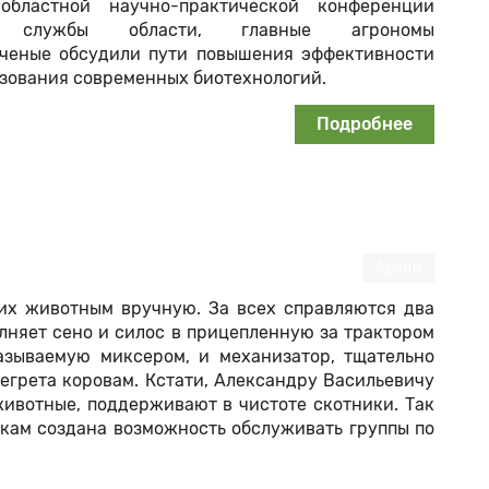
ластной научно-практической конференции
ой службы области, главные агрономы
ученые обсудили пути повышения эффективности
ьзования современных биотехнологий.
Подробнее
Архив
 их животным вручную. За всех справляются два
лняет сено и силос в прицепленную за трактором
азываемую миксером, и механизатор, тщательно
егрета коровам. Кстати, Александру Васильевичу
 животные, поддерживают в чистоте скотники. Так
ркам создана возможность обслуживать группы по