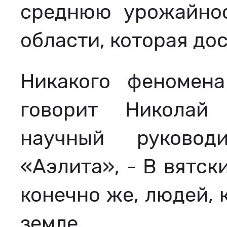
среднюю урожайнос
области, которая до
Никакого феномен
говорит Николaй
научный руковод
«Аэлита», - В вятск
конечно же, людей, 
земле.