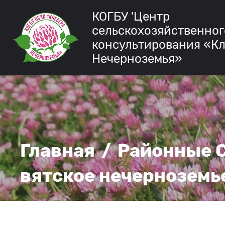
КОГБУ 'Центр
сельскохозяйственног
консультирования «К
Нечерноземья»
Главная
/
Районные 
вятское нечерноземь