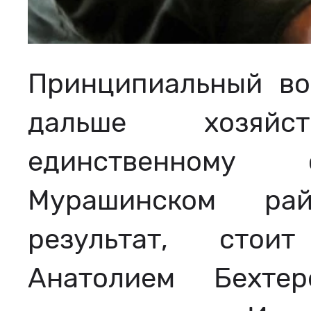
Принципиальный во
дальше хозяй
единственному 
Мурашинском ра
результат, стои
Анатолием Бехте