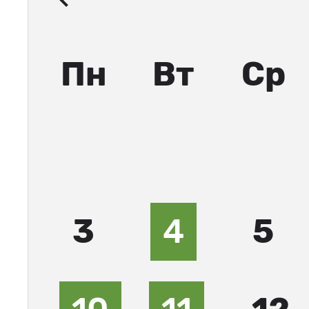
Пн
Вт
Ср
3
4
5