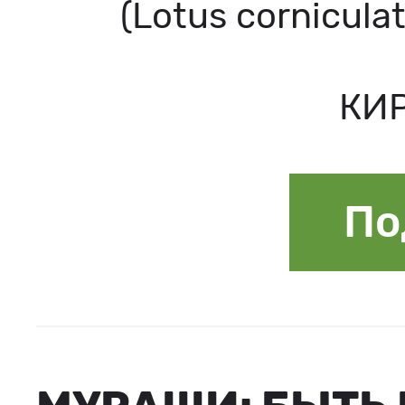
(Lotus cornicula
КИР
По